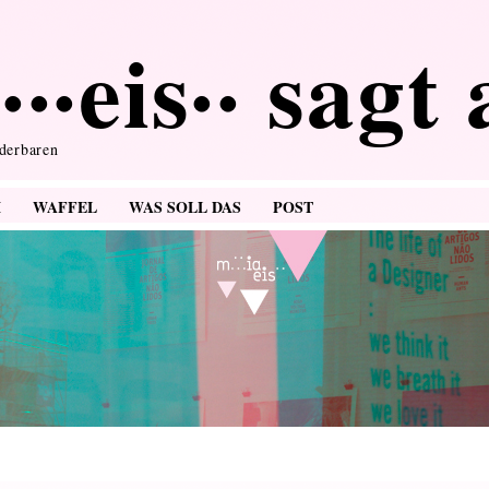
···eis·· sagt
nderbaren
M
WAFFEL
WAS SOLL DAS
POST