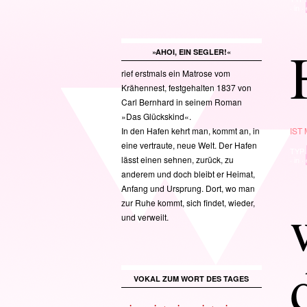
· in ·
»AHOI, EIN SEGLER!«
rief erstmals ein Matrose vom
Krähennest, festgehalten 1837 von
Carl Bernhard in seinem Roman
»Das Glückskind«.
In den Hafen kehrt man, kommt an, in
IST
eine vertraute, neue Welt. Der Hafen
TYP
lässt einen sehnen, zurück, zu
· in ·
anderem und doch bleibt er Heimat,
Anfang und Ursprung. Dort, wo man
zur Ruhe kommt, sich findet, wieder,
und verweilt.
VOKAL ZUM WORT DES TAGES