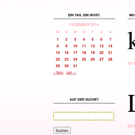
EIN TAG, EIN WORT.
MO
DEZEMBER 2014
M
D
M
D
F
S
S
1
2
3
4
5
6
7
8
9
10
11
12
13
14
15
16
17
18
19
20
21
22
23
24
25
26
27
28
IST
29
30
31
TYP
« Nov.
Jan. »
AUF DER SUCHE?
IST
TYP