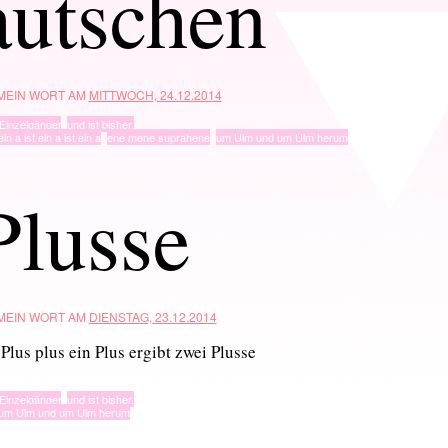
autschen
 MEIN WORT AM
MITTWOCH, 24.12.2014
Einzelgänger
,
und ist bisher.
ein a ist ein a ist ein a
,
ene mene suprahene
,
um Ulm und um Ulm herum
Plusse
 MEIN WORT AM
DIENSTAG, 23.12.2014
 Plus plus ein Plus ergibt zwei Plusse
Einzelgänger
,
und ist bisher.
um Ulm und um Ulm herum