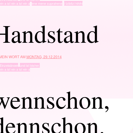
ein a ist ein a ist ein a
,
ene mene suprahene
,
i tzibitzi hihihi
Handstand
 MEIN WORT AM
MONTAG, 29.12.2014
Einzelgänger
,
und ist bisher.
ein a ist ein a ist ein a
wennschon,
dennschon.