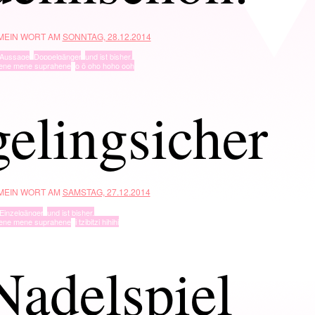
 MEIN WORT AM
SONNTAG, 28.12.2014
Aussage
,
Doppelgänger
,
und ist bisher.
ene mene suprahene
,
o ö oho hoho ooh
gelingsicher
 MEIN WORT AM
SAMSTAG, 27.12.2014
Einzelgänger
,
und ist bisher.
ene mene suprahene
,
i tzibitzi hihihi
Nadelspiel