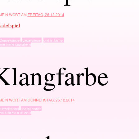
 MEIN WORT AM
FREITAG, 26.12.2014
adelspiel
Doppelgänger
,
Einzelgänger
,
und ist bisher.
ene mene suprahene
Klangfarbe
 MEIN WORT AM
DONNERSTAG, 25.12.2014
Einzelgänger
,
und ist bisher.
ein a ist ein a ist ein a