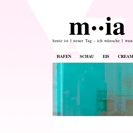
m··ia 
heute ist 1 neuer Tag – ich wünsche 1 wu
HAFEN
SCHAU
EIS
CREA