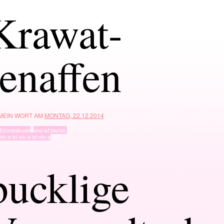
Krawat-
tenaffen
 MEIN WORT AM
MONTAG, 22.12.2014
Einzelgänger
,
und ist bisher.
ein a ist ein a ist ein a
bucklige