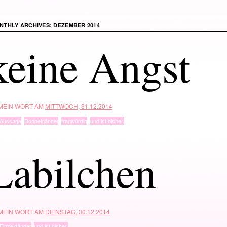
NTHLY ARCHIVES:
DEZEMBER 2014
keine Angst
 MEIN WORT AM
MITTWOCH, 31.12.2014
Aussage
,
Doppelgänger
,
fragwürdig
,
und ist bisher.
Labilchen
 MEIN WORT AM
DIENSTAG, 30.12.2014
Einzelgänger
,
und ist bisher.