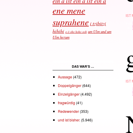
ein a ist ein a ist ein a
ene mene
IST
suprahene
i tzibitzi
TYP
· in ·
hihihi
um Ulm und um
o ö oho hoho ooh
Ulm herum
DAS WAR’S …
Aussage
(472)
IST
Doppelgänger
(644)
TYP
· in ·
Einzelgänger
(4.492)
fragwürdig
(41)
Redewender
(353)
und ist bisher.
(5.946)