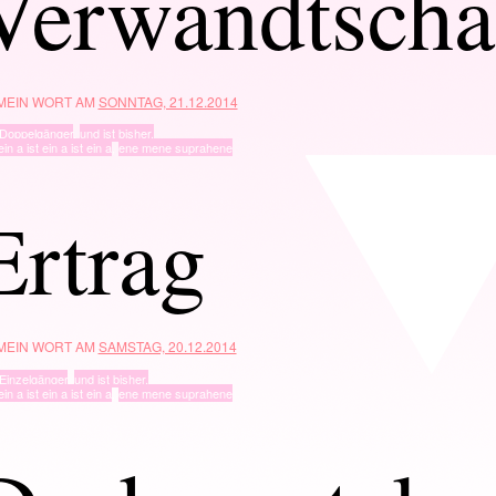
Verwandtscha
 MEIN WORT AM
SONNTAG, 21.12.2014
Doppelgänger
,
und ist bisher.
ein a ist ein a ist ein a
,
ene mene suprahene
Ertrag
 MEIN WORT AM
SAMSTAG, 20.12.2014
Einzelgänger
,
und ist bisher.
ein a ist ein a ist ein a
,
ene mene suprahene