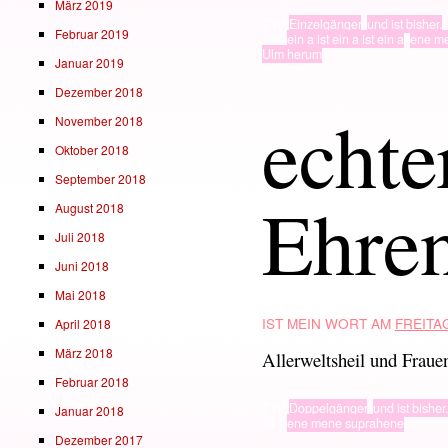
März 2019
TYP
Einzelgänger
,
und ist bisher.
Februar 2019
· in ·
ein a ist ein a ist ein a
,
ene m
Ulm herum
Januar 2019
Dezember 2018
echte
November 2018
Oktober 2018
September 2018
Ehren
August 2018
Juli 2018
Juni 2018
Mai 2018
IST MEIN WORT AM
FREITAG
April 2018
März 2018
Allerweltsheil und Frauen
Februar 2018
TYP
Doppelgänger
,
und ist bisher.
Januar 2018
· in ·
ene mene suprahene
Dezember 2017