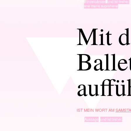
TYP
Einzelgänger
,
und ist bisher.
· in ·
ene mene suprahene
Mit d
Balle
auffü
IST MEIN WORT AM
SAMSTA
TYP
Aussage
,
und ist bisher.