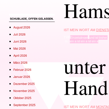
Hams
SCHUBLADE, OFFEN GELASSEN.
August 2026
IST MEIN WORT AM
DIENSTA
Juli 2026
TYP
Einzelgänger
,
und ist bisher.
· in ·
ein a ist ein a ist ein a
Juni 2026
Mai 2026
unter
April 2026
März 2026
Februar 2026
Hand
Januar 2026
Dezember 2025
November 2025
Oktober 2025
September 2025
IST MEIN WORT AM
MONTAG