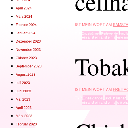
cellh
April 2024
März 2024
IST MEIN WORT AM
SAMSTA
Februar 2024
Januar 2024
TYP
Einzelgänger
,
Redewender
,
und is
· in ·
ein a ist ein a ist ein a
,
ene m
Dezember 2023
November 2023
Toba
Oktober 2023
September 2023
August 2023
Juli 2023
IST MEIN WORT AM
FREITAG
Juni 2023
TYP
Einzelgänger
,
und ist bisher.
Mai 2023
· in ·
ein a ist ein a ist ein a
,
o ö oh
April 2023
März 2023
Februar 2023