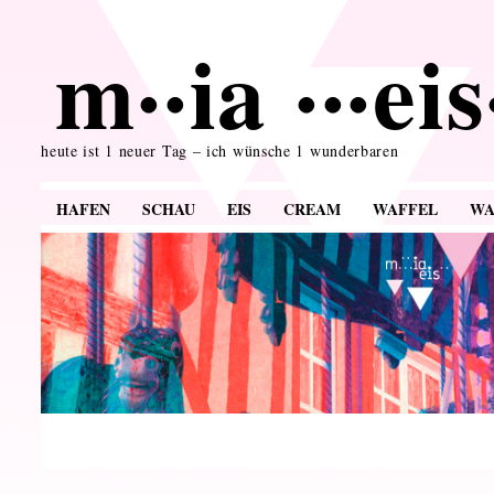
m··ia ···ei
heute ist 1 neuer Tag – ich wünsche 1 wunderbaren
HAFEN
SCHAU
EIS
CREAM
WAFFEL
WA