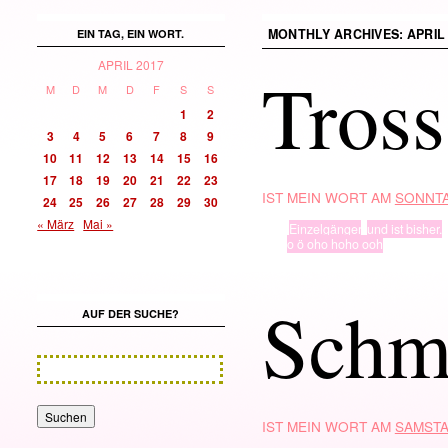
MONTHLY ARCHIVES:
APRIL
EIN TAG, EIN WORT.
APRIL 2017
Tross
M
D
M
D
F
S
S
1
2
3
4
5
6
7
8
9
10
11
12
13
14
15
16
17
18
19
20
21
22
23
IST MEIN WORT AM
SONNTA
24
25
26
27
28
29
30
« März
Mai »
TYP
Einzelgänger
,
und ist bisher.
· in ·
o ö oho hoho ooh
Schmi
AUF DER SUCHE?
IST MEIN WORT AM
SAMSTA