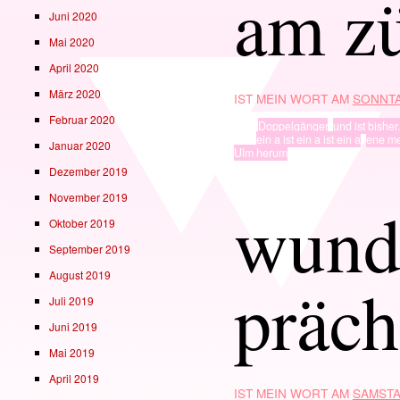
am zü
Juni 2020
Mai 2020
April 2020
März 2020
IST MEIN WORT AM
SONNTA
Februar 2020
TYP
Doppelgänger
,
und ist bisher.
· in ·
ein a ist ein a ist ein a
,
ene m
Januar 2020
Ulm herum
Dezember 2019
November 2019
wund
Oktober 2019
September 2019
August 2019
präch
Juli 2019
Juni 2019
Mai 2019
April 2019
IST MEIN WORT AM
SAMSTA