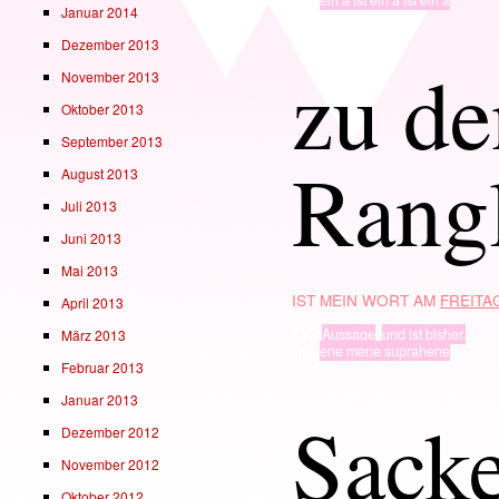
Januar 2014
Dezember 2013
zu de
November 2013
Oktober 2013
September 2013
Rang
August 2013
Juli 2013
Juni 2013
Mai 2013
IST MEIN WORT AM
FREITAG
April 2013
TYP
Aussage
,
und ist bisher.
März 2013
· in ·
ene mene suprahene
Februar 2013
Januar 2013
Sacke
Dezember 2012
November 2012
Oktober 2012