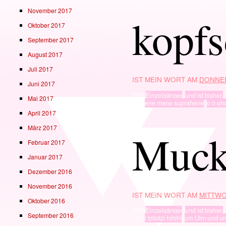
November 2017
kopfs
Oktober 2017
September 2017
August 2017
Juli 2017
IST MEIN WORT AM
DONNER
Juni 2017
TYP
Einzelgänger
,
und ist bisher.
Mai 2017
· in ·
ene mene suprahene
,
o ö oh
April 2017
März 2017
Muck
Februar 2017
Januar 2017
Dezember 2016
November 2016
IST MEIN WORT AM
MITTWO
Oktober 2016
TYP
Einzelgänger
,
und ist bisher.
September 2016
· in ·
i tzibitzi hihihi
,
um Ulm und u