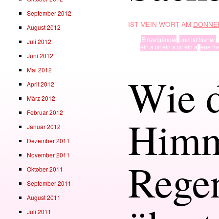
September 2012
IST MEIN WORT AM
DONNER
August 2012
TYP
Einzelgänger
,
und ist bisher.
Juli 2012
· in ·
ein a ist ein a ist ein a
,
ene m
Juni 2012
Mai 2012
Wie 
April 2012
März 2012
Februar 2012
Himm
Januar 2012
Dezember 2011
November 2011
Rege
Oktober 2011
September 2011
August 2011
Juli 2011