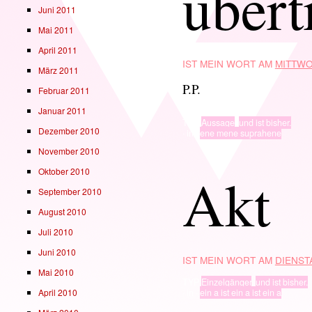
übert
Juni 2011
Mai 2011
April 2011
IST MEIN WORT AM
MITTWO
März 2011
P.P.
Februar 2011
Januar 2011
TYP
Aussage
,
und ist bisher.
Dezember 2010
· in ·
ene mene suprahene
November 2010
Akt
Oktober 2010
September 2010
August 2010
Juli 2010
Juni 2010
IST MEIN WORT AM
DIENSTA
Mai 2010
TYP
Einzelgänger
,
und ist bisher.
· in ·
ein a ist ein a ist ein a
April 2010