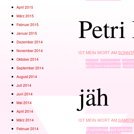
April 2015
Petri
März 2015
Februar 2015
Januar 2015
Dezember 2014
November 2014
IST MEIN WORT AM
SONNTA
Oktober 2014
TYP
Aussage
,
Doppelgänger
,
und ist b
· in ·
ene mene suprahene
,
i tzibit
September 2014
August 2014
jäh
Juli 2014
Juni 2014
Mai 2014
April 2014
IST MEIN WORT AM
SAMSTA
März 2014
Februar 2014
TYP
Einzelgänger
,
und ist bisher.
· in ·
ein a ist ein a ist ein a