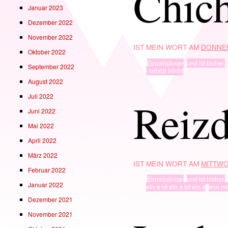
Chich
Januar 2023
Dezember 2022
November 2022
IST MEIN WORT AM
DONNER
Oktober 2022
TYP
Einzelgänger
,
und ist bisher.
September 2022
· in ·
i tzibitzi hihihi
August 2022
Juli 2022
Reiz
Juni 2022
Mai 2022
April 2022
März 2022
IST MEIN WORT AM
MITTWO
Februar 2022
TYP
Einzelgänger
,
und ist bisher.
Januar 2022
· in ·
ein a ist ein a ist ein a
,
ene m
Dezember 2021
November 2021