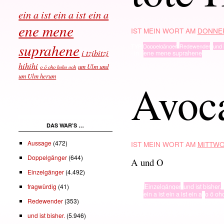
ein a ist ein a ist ein a
ene mene
IST MEIN WORT AM
DONNER
suprahene
TYP
Doppelgänger
,
Redewender
,
und 
i tzibitzi
· in ·
ene mene suprahene
hihihi
um Ulm und
o ö oho hoho ooh
um Ulm herum
Avoc
DAS WAR’S …
Aussage
(472)
IST MEIN WORT AM
MITTWO
Doppelgänger
(644)
A und O
Einzelgänger
(4.492)
fragwürdig
(41)
TYP
Einzelgänger
,
und ist bisher.
· in ·
ein a ist ein a ist ein a
,
o ö oh
Redewender
(353)
und ist bisher.
(5.946)