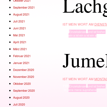
Lach
Oktober 2021
September 2021
August 2021
Juli 2021
IST MEIN WORT AM
DIENSTA
Juni 2021
TYP
Einzelgänger
,
und ist bisher.
Mai 2021
· in ·
ein a ist ein a ist ein a
April 2021
Ju­me
März 2021
Februar 2021
Januar 2021
Dezember 2020
November 2020
IST MEIN WORT AM
MONTAG
Oktober 2020
TYP
Einzelgänger
,
und ist bisher.
· in ·
ene mene suprahene
September 2020
August 2020
Juli 2020