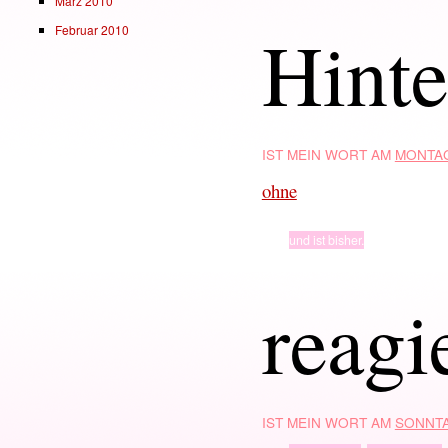
März 2010
Hint
Februar 2010
IST MEIN WORT AM
MONTAG
ohne
TYP
und ist bisher.
reagi
IST MEIN WORT AM
SONNTA