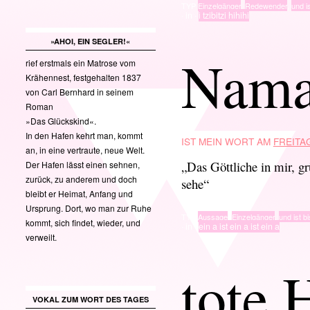
TYP
Einzelgänger
,
Redewender
,
und is
· in ·
i tzibitzi hihihi
»AHOI, EIN SEGLER!«
Nama
rief erstmals ein Matrose vom
Krähennest, festgehalten 1837
von Carl Bernhard in seinem
Roman
»Das Glückskind«.
In den Hafen kehrt man, kommt
IST MEIN WORT AM
FREITAG
an, in eine vertraute, neue Welt.
„Das Göttliche in mir, grü
Der Hafen lässt einen sehnen,
zurück, zu anderem und doch
sehe“
bleibt er Heimat, Anfang und
Ursprung. Dort, wo man zur Ruhe
TYP
Aussage
,
Einzelgänger
,
und ist bi
kommt, sich findet, wieder, und
· in ·
ein a ist ein a ist ein a
verweilt.
tote 
VOKAL ZUM WORT DES TAGES