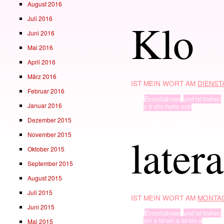
August 2016
Juli 2016
Klo
Juni 2016
Mai 2016
April 2016
März 2016
IST MEIN WORT AM
DIENSTA
Februar 2016
TYP
Einzelgänger
,
und ist bisher.
Januar 2016
· in ·
o ö oho hoho ooh
Dezember 2015
latera
November 2015
Oktober 2015
September 2015
August 2015
Juli 2015
IST MEIN WORT AM
MONTAG
Juni 2015
TYP
Einzelgänger
,
und ist bisher.
· in ·
ein a ist ein a ist ein a
Mai 2015