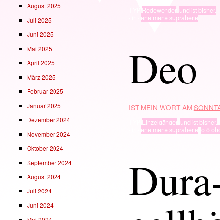
August 2025
TYP
Redewender
,
und ist bisher.
· in ·
ene mene suprahene
Juli 2025
Juni 2025
Deo
Mai 2025
April 2025
März 2025
Februar 2025
Januar 2025
IST MEIN WORT AM
SONNTA
Dezember 2024
TYP
Einzelgänger
,
und ist bisher.
· in ·
ene mene suprahene
,
o ö oh
November 2024
Oktober 2024
Dura
September 2024
August 2024
Juli 2024
Juni 2024
Mai 2024