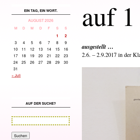
auf 1
EIN TAG, EIN WORT.
AUGUST 2026
M
D
M
D
F
S
S
1
2
3
4
5
6
7
8
9
…
ausgestellt
10
11
12
13
14
15
16
2.6. – 2.9.2017 in der K
17
18
19
20
21
22
23
24
25
26
27
28
29
30
31
« Juli
AUF DER SUCHE?