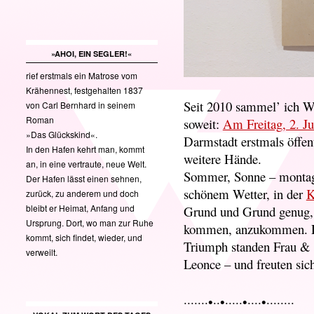
»AHOI, EIN SEGLER!«
rief erstmals ein Matrose vom
Krähennest, festgehalten 1837
Seit 2010 sammel’ ich Wö
von Carl Bernhard in seinem
Roman
soweit:
Am Freitag, 2. Ju
»Das Glückskind«.
Darmstadt erstmals öffent
In den Hafen kehrt man, kommt
weitere Hände.
an, in eine vertraute, neue Welt.
Sommer, Sonne – montags
Der Hafen lässt einen sehnen,
schönem Wetter, in der
K
zurück, zu anderem und doch
bleibt er Heimat, Anfang und
Grund und Grund genug, a
Ursprung. Dort, wo man zur Ruhe
kommen, anzukommen. D
kommt, sich findet, wieder, und
Triumph standen Frau & 
verweilt.
Leonce – und freuten sic
·······•··•·····•····•········