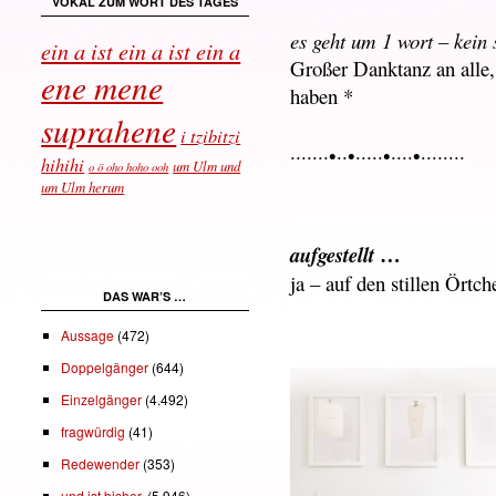
VOKAL ZUM WORT DES TAGES
es geht um 1 wort – kein 
ein a ist ein a ist ein a
Großer Danktanz an alle, 
ene mene
haben *
suprahene
i tzibitzi
·······•··•·····•····•········
hihihi
um Ulm und
o ö oho hoho ooh
um Ulm herum
…
aufgestellt
ja – auf den stillen Ört
DAS WAR’S …
Aussage
(472)
Doppelgänger
(644)
Einzelgänger
(4.492)
fragwürdig
(41)
Redewender
(353)
und ist bisher.
(5.946)