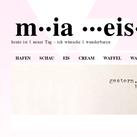
m··ia ···ei
heute ist 1 neuer Tag – ich wünsche 1 wunderbaren
HAFEN
SCHAU
EIS
CREAM
WAFFEL
WA