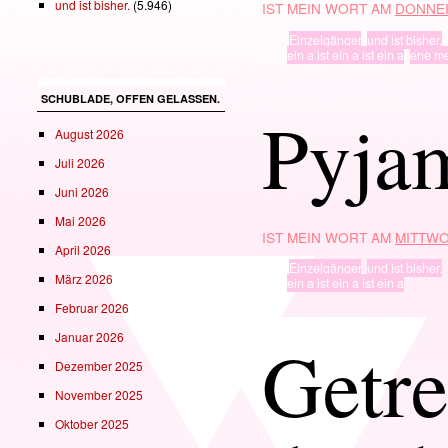
und ist bisher.
(5.946)
IST MEIN WORT AM
DONNER
TYP
Einzelgänger
,
und ist bisher.
· in ·
ein a ist ein a ist ein a
,
ene m
SCHUBLADE, OFFEN GELASSEN.
Pyja
August 2026
Juli 2026
Juni 2026
Mai 2026
IST MEIN WORT AM
MITTWO
April 2026
TYP
Einzelgänger
,
und ist bisher.
März 2026
· in ·
ein a ist ein a ist ein a
Februar 2026
Januar 2026
Getre
Dezember 2025
November 2025
Oktober 2025