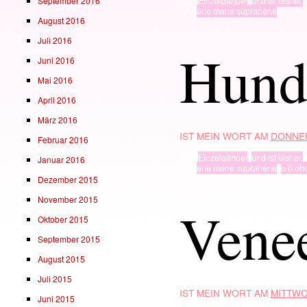
September 2016
TYP
Einzelgänger
,
und ist bisher.
· in ·
ene mene suprahene
August 2016
Juli 2016
Hund
Juni 2016
Mai 2016
April 2016
März 2016
IST MEIN WORT AM
DONNER
Februar 2016
TYP
Einzelgänger
,
und ist bisher.
Januar 2016
· in ·
ene mene suprahene
,
o ö oh
Dezember 2015
November 2015
Vene
Oktober 2015
September 2015
August 2015
Juli 2015
IST MEIN WORT AM
MITTWO
Juni 2015