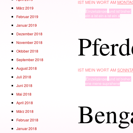
IST MEIN WORT AM
MONTAG
März 2019
TYP
Einzelgänger
,
und ist bisher.
· in ·
ein a ist ein a ist ein a
Februar 2019
Januar 2019
Pferd
Dezember 2018
November 2018
Oktober 2018
September 2018
August 2018
IST MEIN WORT AM
SONNTA
Juli 2018
TYP
Einzelgänger
,
und ist bisher.
· in ·
ene mene suprahene
Juni 2018
Mai 2018
Beng
April 2018
März 2018
Februar 2018
Januar 2018