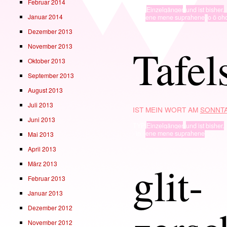
Februar 2014
TYP
Einzelgänger
,
und ist bisher.
Januar 2014
· in ·
ene mene suprahene
,
o ö oh
Dezember 2013
Tafel
November 2013
Oktober 2013
September 2013
August 2013
Juli 2013
IST MEIN WORT AM
SONNTA
Juni 2013
TYP
Einzelgänger
,
und ist bisher.
· in ·
ene mene suprahene
Mai 2013
April 2013
glit-
März 2013
Februar 2013
Januar 2013
Dezember 2012
November 2012