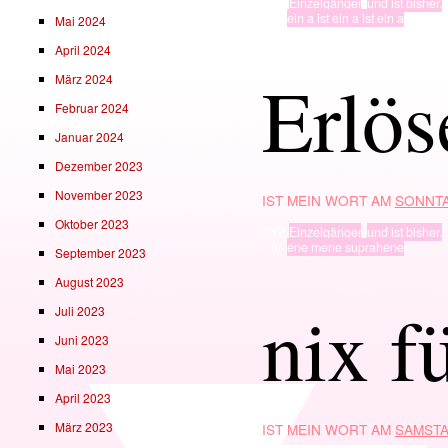
TYP
Einzelgänger
,
und ist bisher.
· in ·
ein a ist ein a ist ein a
Mai 2024
April 2024
Erlös
März 2024
Februar 2024
Januar 2024
Dezember 2023
November 2023
IST MEIN WORT AM
SONNTA
Oktober 2023
TYP
Einzelgänger
,
und ist bisher.
· in ·
ene mene suprahene
September 2023
August 2023
nix f
Juli 2023
Juni 2023
Mai 2023
April 2023
März 2023
IST MEIN WORT AM
SAMSTA