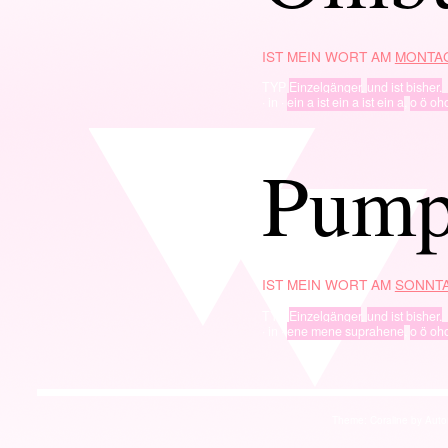
IST MEIN WORT AM
MONTAG
TYP
Einzelgänger
,
und ist bisher.
· in ·
ein a ist ein a ist ein a
,
o ö oh
Pump
IST MEIN WORT AM
SONNTA
TYP
Einzelgänger
,
und ist bisher.
· in ·
ene mene suprahene
,
o ö oh
Theme: Coraline by
Auto