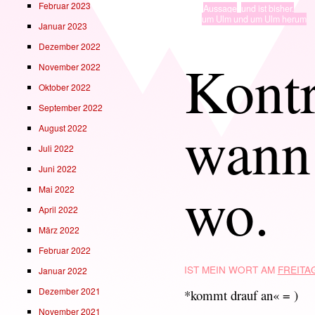
Februar 2023
TYP
Aussage
,
und ist bisher.
· in ·
um Ulm und um Ulm herum
Januar 2023
Dezember 2022
Kontr
November 2022
Oktober 2022
September 2022
wann
August 2022
Juli 2022
Juni 2022
wo.
Mai 2022
April 2022
März 2022
Februar 2022
IST MEIN WORT AM
FREITAG
Januar 2022
Dezember 2021
*kommt drauf an« = )
November 2021