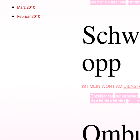
· in ·
ene mene suprahene
,
i tzibit
März 2010
Februar 2010
Schwe
opp
IST MEIN WORT AM
DIENSTA
TYP
Einzelgänger
,
und ist bisher.
· in ·
ein a ist ein a ist ein a
,
ene m
Omb