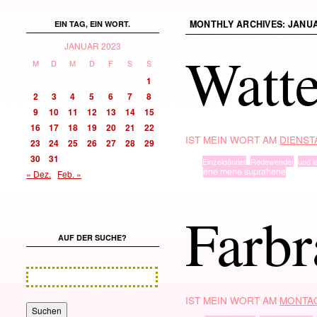
MONTHLY ARCHIVES:
JANUA
EIN TAG, EIN WORT.
JANUAR 2023
Watt
M
D
M
D
F
S
S
1
2
3
4
5
6
7
8
9
10
11
12
13
14
15
16
17
18
19
20
21
22
IST MEIN WORT AM
DIENSTA
23
24
25
26
27
28
29
30
31
TYP
Einzelgänger
,
Redewender
,
und is
· in ·
ene mene suprahene
« Dez.
Feb. »
Farbr
AUF DER SUCHE?
IST MEIN WORT AM
MONTAG