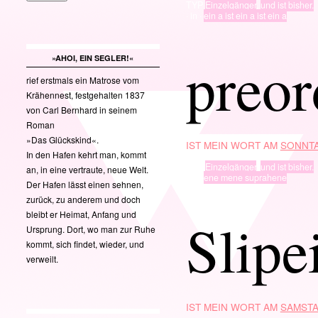
TYP
Einzelgänger
,
und ist bisher.
· in ·
ein a ist ein a ist ein a
preor
»AHOI, EIN SEGLER!«
rief erstmals ein Matrose vom
Krähennest, festgehalten 1837
von Carl Bernhard in seinem
Roman
»Das Glückskind«.
IST MEIN WORT AM
SONNTA
In den Hafen kehrt man, kommt
TYP
Einzelgänger
,
und ist bisher.
an, in eine vertraute, neue Welt.
· in ·
ene mene suprahene
Der Hafen lässt einen sehnen,
zurück, zu anderem und doch
bleibt er Heimat, Anfang und
Slipe
Ursprung. Dort, wo man zur Ruhe
kommt, sich findet, wieder, und
verweilt.
IST MEIN WORT AM
SAMSTA