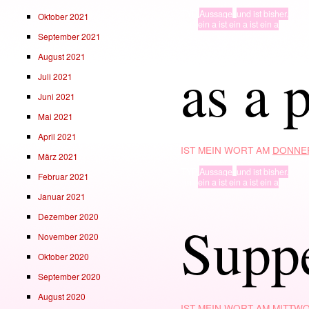
TYP
Aussage
,
und ist bisher.
Oktober 2021
· in ·
ein a ist ein a ist ein a
September 2021
August 2021
as a 
Juli 2021
Juni 2021
Mai 2021
April 2021
IST MEIN WORT AM
DONNER
März 2021
TYP
Aussage
,
und ist bisher.
Februar 2021
· in ·
ein a ist ein a ist ein a
Januar 2021
Dezember 2020
Supp
November 2020
Oktober 2020
September 2020
August 2020
IST MEIN WORT AM
MITTWO