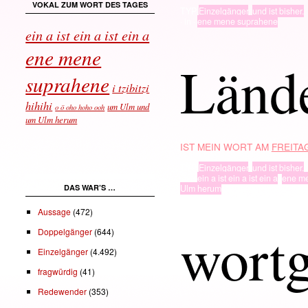
VOKAL ZUM WORT DES TAGES
TYP
Einzelgänger
,
und ist bisher.
· in ·
ene mene suprahene
ein a ist ein a ist ein a
ene mene
Länd
suprahene
i tzibitzi
hihihi
um Ulm und
o ö oho hoho ooh
um Ulm herum
IST MEIN WORT AM
FREITAG
TYP
Einzelgänger
,
und ist bisher.
· in ·
ein a ist ein a ist ein a
,
ene m
DAS WAR’S …
Ulm herum
Aussage
(472)
wort
Doppelgänger
(644)
Einzelgänger
(4.492)
fragwürdig
(41)
Redewender
(353)