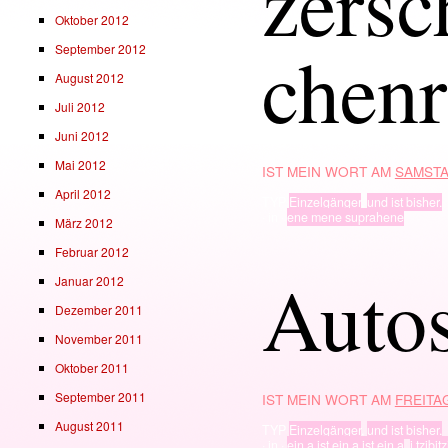
zersc
Oktober 2012
chenr
September 2012
August 2012
Juli 2012
Juni 2012
Mai 2012
IST MEIN WORT AM
SAMSTA
April 2012
TYP
Einzelgänger
,
und ist bisher.
· in ·
ene mene suprahene
März 2012
Februar 2012
Autos
Januar 2012
Dezember 2011
November 2011
Oktober 2011
September 2011
IST MEIN WORT AM
FREITAG
August 2011
TYP
Einzelgänger
,
und ist bisher.
· in ·
ein a ist ein a ist ein a
,
i tzibit