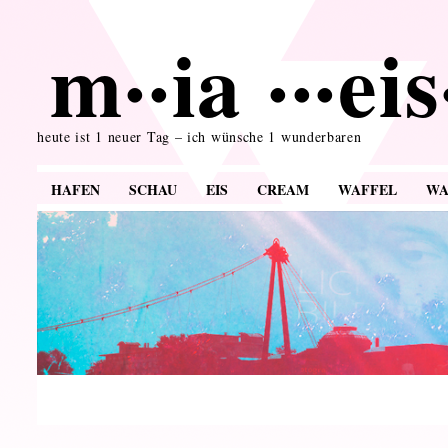
m··ia ···ei
heute ist 1 neuer Tag – ich wünsche 1 wunderbaren
HAFEN
SCHAU
EIS
CREAM
WAFFEL
WA