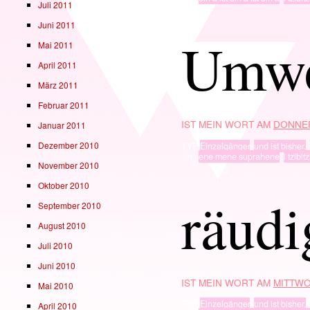
Juli 2011
Juni 2011
Umwer
Mai 2011
April 2011
März 2011
Februar 2011
IST MEIN WORT AM
DONNER
Januar 2011
Dezember 2010
TYP
Einzelgänger
,
und ist bisher.
· in ·
ene mene suprahene
,
i tzibit
November 2010
Oktober 2010
räudi
September 2010
August 2010
Juli 2010
Juni 2010
IST MEIN WORT AM
MITTWO
Mai 2010
TYP
Einzelgänger
,
und ist bisher.
April 2010