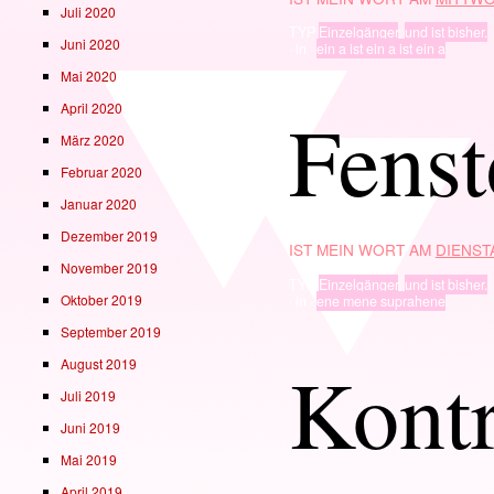
Juli 2020
TYP
Einzelgänger
,
und ist bisher.
Juni 2020
· in ·
ein a ist ein a ist ein a
Mai 2020
April 2020
Fenst
März 2020
Februar 2020
Januar 2020
Dezember 2019
IST MEIN WORT AM
DIENSTA
November 2019
TYP
Einzelgänger
,
und ist bisher.
Oktober 2019
· in ·
ene mene suprahene
September 2019
Kont
August 2019
Juli 2019
Juni 2019
Mai 2019
April 2019