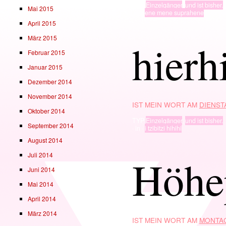
TYP
Einzelgänger
,
und ist bisher.
Mai 2015
· in ·
ene mene suprahene
April 2015
März 2015
hierh
Februar 2015
Januar 2015
Dezember 2014
November 2014
IST MEIN WORT AM
DIENSTA
Oktober 2014
TYP
Einzelgänger
,
und ist bisher.
September 2014
· in ·
i tzibitzi hihihi
August 2014
Juli 2014
Höhe
Juni 2014
Mai 2014
April 2014
März 2014
IST MEIN WORT AM
MONTAG