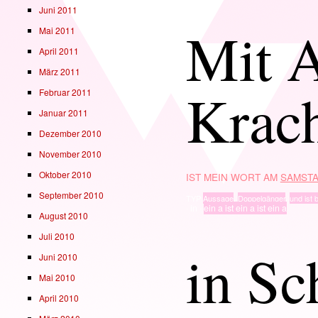
Juni 2011
Mit 
Mai 2011
April 2011
März 2011
Krac
Februar 2011
Januar 2011
Dezember 2010
November 2010
Oktober 2010
IST MEIN WORT AM
SAMSTA
September 2010
TYP
Aussage
,
Doppelgänger
,
und ist b
· in ·
ein a ist ein a ist ein a
August 2010
Juli 2010
in Sc
Juni 2010
Mai 2010
April 2010