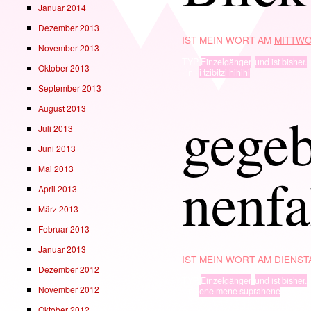
Januar 2014
Dezember 2013
IST MEIN WORT AM
MITTWO
November 2013
TYP
Einzelgänger
,
und ist bisher.
Oktober 2013
· in ·
i tzibitzi hihihi
September 2013
August 2013
gege
Juli 2013
Juni 2013
Mai 2013
nenfa
April 2013
März 2013
Februar 2013
Januar 2013
IST MEIN WORT AM
DIENSTA
Dezember 2012
TYP
Einzelgänger
,
und ist bisher.
November 2012
· in ·
ene mene suprahene
Oktober 2012