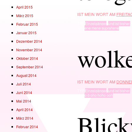
April 2015
IST MEIN WORT AM
FREITAG
März 2015
TYP
Einzelgänger
,
und ist bisher.
Februar 2015
· in ·
ene mene suprahene
Januar 2015
Dezember 2014
wolk
November 2014
Oktober 2014
September 2014
August 2014
IST MEIN WORT AM
DONNER
Juli 2014
TYP
Einzelgänger
,
und ist bisher.
Juni 2014
· in ·
o ö oho hoho ooh
Mai 2014
April 2014
Blick
März 2014
Februar 2014