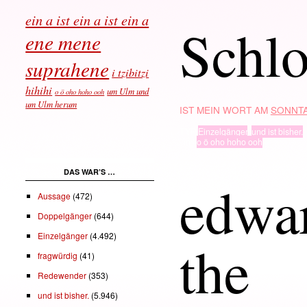
ein a ist ein a ist ein a
Schl
ene mene
suprahene
i tzibitzi
hihihi
um Ulm und
o ö oho hoho ooh
um Ulm herum
IST MEIN WORT AM
SONNTA
TYP
Einzelgänger
,
und ist bisher.
· in ·
o ö oho hoho ooh
DAS WAR’S …
edwa
Aussage
(472)
Doppelgänger
(644)
Einzelgänger
(4.492)
the
fragwürdig
(41)
Redewender
(353)
und ist bisher.
(5.946)