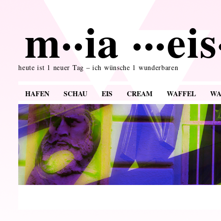
m··ia ···ei
heute ist 1 neuer Tag – ich wünsche 1 wunderbaren
HAFEN
SCHAU
EIS
CREAM
WAFFEL
WA