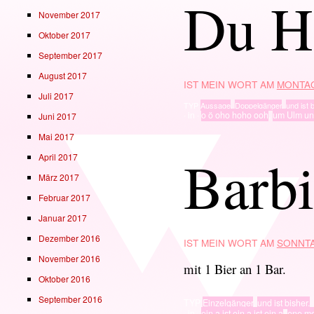
Du H
November 2017
Oktober 2017
September 2017
August 2017
IST MEIN WORT AM
MONTAG
Juli 2017
TYP
Aussage
,
Doppelgänger
,
und ist b
· in ·
o ö oho hoho ooh
,
um Ulm un
Juni 2017
Mai 2017
Barbi
April 2017
März 2017
Februar 2017
Januar 2017
Dezember 2016
IST MEIN WORT AM
SONNTA
November 2016
mit 1 Bier an 1 Bar.
Oktober 2016
September 2016
TYP
Einzelgänger
,
und ist bisher.
· in ·
ein a ist ein a ist ein a
,
ene m