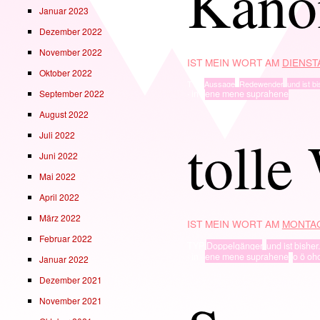
Kano
Januar 2023
Dezember 2022
November 2022
IST MEIN WORT AM
DIENSTA
Oktober 2022
TYP
Aussage
,
Redewender
,
und ist bi
September 2022
· in ·
ene mene suprahene
August 2022
tolle
Juli 2022
Juni 2022
Mai 2022
April 2022
März 2022
IST MEIN WORT AM
MONTAG
Februar 2022
TYP
Doppelgänger
,
und ist bisher.
· in ·
ene mene suprahene
,
o ö oh
Januar 2022
Dezember 2021
November 2021