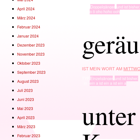
TYP
Doppelgänger
,
und ist bisher.
April 2024
· in ·
o ö oho hoho ooh
März 2024
Februar 2024
gerä
Januar 2024
Dezember 2023
November 2023
Oktober 2023
IST MEIN WORT AM
MITTWO
September 2023
TYP
Einzelgänger
,
und ist bisher.
August 2023
· in ·
ein a ist ein a ist ein a
Juli 2023
Juni 2023
unter 
Mai 2023
April 2023
März 2023
Februar 2023