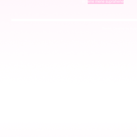
· in ·
ene mene suprahene
Theme: Coraline by
Auto