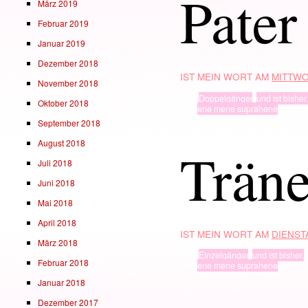
Pater
März 2019
Februar 2019
Januar 2019
Dezember 2018
IST MEIN WORT AM
MITTWO
November 2018
TYP
Doppelgänger
,
und ist bisher.
Oktober 2018
· in ·
ene mene suprahene
September 2018
August 2018
Träne
Juli 2018
Juni 2018
Mai 2018
April 2018
IST MEIN WORT AM
DIENSTA
März 2018
TYP
Einzelgänger
,
und ist bisher.
Februar 2018
· in ·
ene mene suprahene
Januar 2018
Dezember 2017