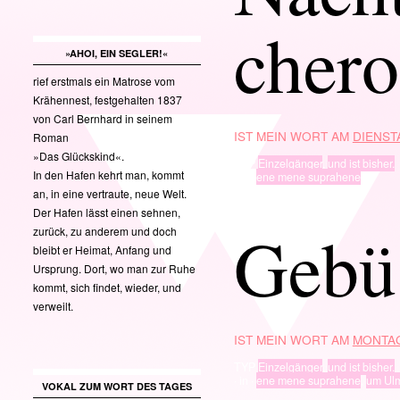
chero
»AHOI, EIN SEGLER!«
rief erstmals ein Matrose vom
Krähennest, festgehalten 1837
von Carl Bernhard in seinem
IST MEIN WORT AM
DIENSTA
Roman
»Das Glückskind«.
TYP
Einzelgänger
,
und ist bisher.
In den Hafen kehrt man, kommt
· in ·
ene mene suprahene
an, in eine vertraute, neue Welt.
Der Hafen lässt einen sehnen,
Gebü
zurück, zu anderem und doch
bleibt er Heimat, Anfang und
Ursprung. Dort, wo man zur Ruhe
kommt, sich findet, wieder, und
verweilt.
IST MEIN WORT AM
MONTAG
TYP
Einzelgänger
,
und ist bisher.
· in ·
ene mene suprahene
,
um Ul
VOKAL ZUM WORT DES TAGES