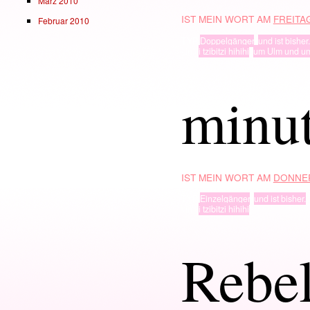
März 2010
IST MEIN WORT AM
FREITAG
Februar 2010
TYP
Doppelgänger
,
und ist bisher.
· in ·
i tzibitzi hihihi
,
um Ulm und u
minut
IST MEIN WORT AM
DONNER
TYP
Einzelgänger
,
und ist bisher.
· in ·
i tzibitzi hihihi
Rebel