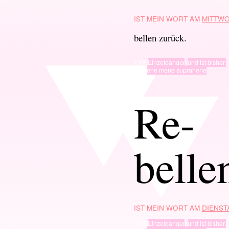
IST MEIN WORT AM
MITTWO
bellen zurück.
TYP
Einzelgänger
,
und ist bisher.
· in ·
ene mene suprahene
Re-
belle
IST MEIN WORT AM
DIENSTA
TYP
Einzelgänger
,
und ist bisher.