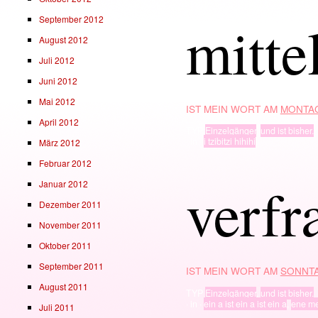
mittel
September 2012
August 2012
Juli 2012
Juni 2012
Mai 2012
IST MEIN WORT AM
MONTAG
April 2012
TYP
Einzelgänger
,
und ist bisher.
· in ·
i tzibitzi hihihi
März 2012
Februar 2012
verfr
Januar 2012
Dezember 2011
November 2011
Oktober 2011
September 2011
IST MEIN WORT AM
SONNTA
August 2011
TYP
Einzelgänger
,
und ist bisher.
· in ·
ein a ist ein a ist ein a
,
ene m
Juli 2011