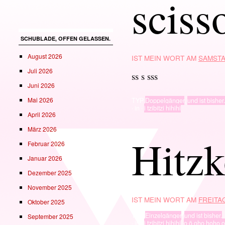
sciss
SCHUBLADE, OFFEN GELASSEN.
August 2026
IST MEIN WORT AM
SAMSTA
Juli 2026
ss s sss
Juni 2026
Mai 2026
TYP
Doppelgänger
,
und ist bisher.
· in ·
i tzibitzi hihihi
April 2026
März 2026
Hitzk
Februar 2026
Januar 2026
Dezember 2025
November 2025
IST MEIN WORT AM
FREITAG
Oktober 2025
TYP
Einzelgänger
,
und ist bisher.
September 2025
· in ·
i tzibitzi hihihi
,
o ö oho hoho 