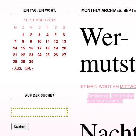
MONTHLY ARCHIVES:
SEPTE
EIN TAG, EIN WORT.
SEPTEMBER 2015
Wer-
M
D
M
D
F
S
S
1
2
3
4
5
6
7
8
9
10
11
12
13
mutst
14
15
16
17
18
19
20
21
22
23
24
25
26
27
28
29
30
« Aug.
Okt. »
IST MEIN WORT AM
MITTWO
AUF DER SUCHE?
TYP
Einzelgänger
,
und ist bisher.
· in ·
ene mene suprahene
Nacht