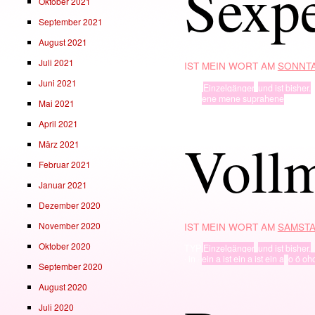
Sexp
Oktober 2021
September 2021
August 2021
Juli 2021
IST MEIN WORT AM
SONNTA
Juni 2021
TYP
Einzelgänger
,
und ist bisher.
· in ·
ene mene suprahene
Mai 2021
April 2021
Voll
März 2021
Februar 2021
Januar 2021
Dezember 2020
November 2020
IST MEIN WORT AM
SAMSTA
Oktober 2020
TYP
Einzelgänger
,
und ist bisher.
· in ·
ein a ist ein a ist ein a
,
o ö oh
September 2020
August 2020
Juli 2020