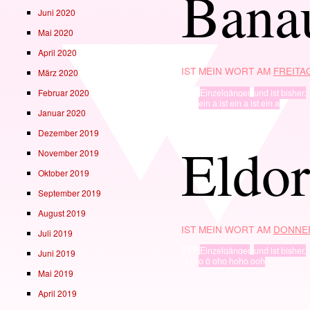
Bana
Juni 2020
Mai 2020
April 2020
IST MEIN WORT AM
FREITAG
März 2020
TYP
Einzelgänger
,
und ist bisher.
Februar 2020
· in ·
ein a ist ein a ist ein a
Januar 2020
Dezember 2019
Eldo
November 2019
Oktober 2019
September 2019
August 2019
IST MEIN WORT AM
DONNER
Juli 2019
TYP
Einzelgänger
,
und ist bisher.
Juni 2019
· in ·
o ö oho hoho ooh
Mai 2019
April 2019