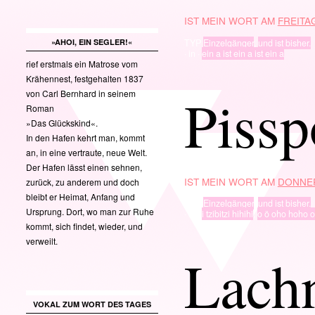
IST MEIN WORT AM
FREITAG
TYP
Einzelgänger
,
und ist bisher.
»AHOI, EIN SEGLER!«
· in ·
ein a ist ein a ist ein a
rief erstmals ein Matrose vom
Krähennest, festgehalten 1837
Pissp
von Carl Bernhard in seinem
Roman
»Das Glückskind«.
In den Hafen kehrt man, kommt
an, in eine vertraute, neue Welt.
Der Hafen lässt einen sehnen,
IST MEIN WORT AM
DONNER
zurück, zu anderem und doch
bleibt er Heimat, Anfang und
TYP
Einzelgänger
,
und ist bisher.
Ursprung. Dort, wo man zur Ruhe
· in ·
i tzibitzi hihihi
,
o ö oho hoho 
kommt, sich findet, wieder, und
verweilt.
Lach
VOKAL ZUM WORT DES TAGES