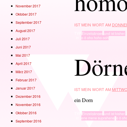
homo
November 2017
Oktober 2017
September 2017
IST MEIN WORT AM
DONNER
August 2017
TYP
Einzelgänger
,
und ist bisher.
· in ·
o ö oho hoho ooh
Juli 2017
Juni 2017
Dörn
Mai 2017
April 2017
März 2017
Februar 2017
Januar 2017
IST MEIN WORT AM
MITTWO
Dezember 2016
ein Dorn
November 2016
Oktober 2016
TYP
Einzelgänger
,
und ist bisher.
· in ·
ene mene suprahene
,
o ö oh
September 2016