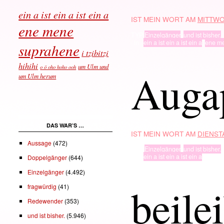
ein a ist ein a ist ein a
IST MEIN WORT AM
MITTWO
ene mene
TYP
Einzelgänger
,
und ist bisher.
· in ·
ein a ist ein a ist ein a
,
ene m
suprahene
i tzibitzi
hihihi
um Ulm und
o ö oho hoho ooh
Auga
um Ulm herum
DAS WAR’S …
IST MEIN WORT AM
DIENSTA
Aussage
(472)
TYP
Einzelgänger
,
und ist bisher.
· in ·
ein a ist ein a ist ein a
Doppelgänger
(644)
Einzelgänger
(4.492)
beile
fragwürdig
(41)
Redewender
(353)
und ist bisher.
(5.946)