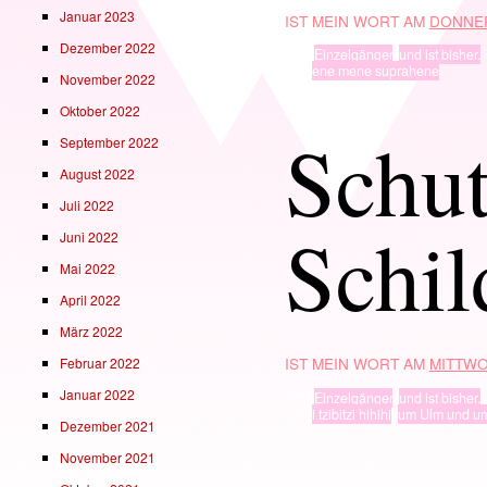
Januar 2023
IST MEIN WORT AM
DONNER
Dezember 2022
TYP
Einzelgänger
,
und ist bisher.
· in ·
ene mene suprahene
November 2022
Oktober 2022
Schut
September 2022
August 2022
Juli 2022
Schil
Juni 2022
Mai 2022
April 2022
März 2022
IST MEIN WORT AM
MITTWO
Februar 2022
Januar 2022
TYP
Einzelgänger
,
und ist bisher.
· in ·
i tzibitzi hihihi
,
um Ulm und u
Dezember 2021
November 2021