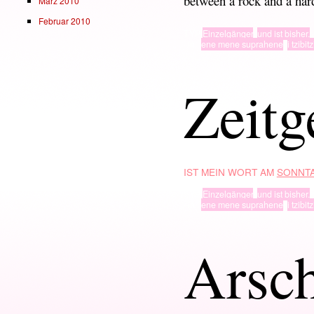
between a rock and a har
März 2010
Februar 2010
TYP
Einzelgänger
,
und ist bisher.
· in ·
ene mene suprahene
,
i tzibit
Zeitg
IST MEIN WORT AM
SONNTA
TYP
Einzelgänger
,
und ist bisher.
· in ·
ene mene suprahene
,
i tzibit
Arsc