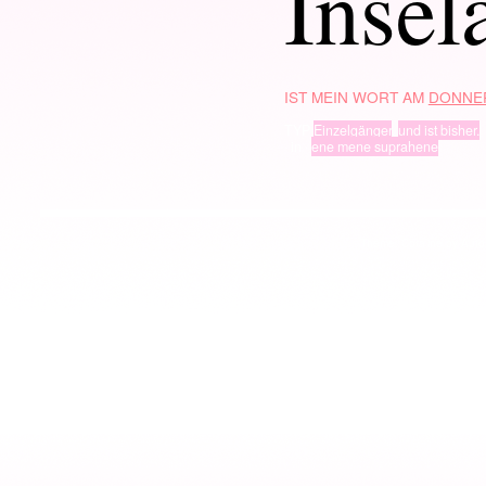
Insel
IST MEIN WORT AM
DONNER
TYP
Einzelgänger
,
und ist bisher.
· in ·
ene mene suprahene
Theme: Coraline by
Auto