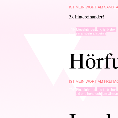
IST MEIN WORT AM
SAMSTA
3x hintereinander!
TYP
Einzelgänger
,
und ist bisher.
· in ·
ein a ist ein a ist ein a
Hörf
IST MEIN WORT AM
FREITAG
TYP
Einzelgänger
,
und ist bisher.
· in ·
o ö oho hoho ooh
,
um Ulm un