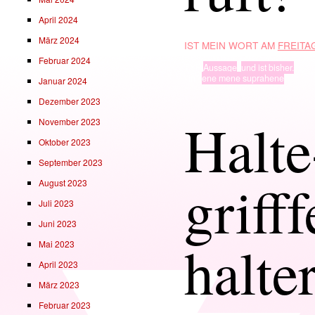
April 2024
März 2024
IST MEIN WORT AM
FREITAG
Februar 2024
TYP
Aussage
,
und ist bisher.
· in ·
ene mene suprahene
Januar 2024
Dezember 2023
Halte
November 2023
Oktober 2023
September 2023
grifff
August 2023
Juli 2023
Juni 2023
halte
Mai 2023
April 2023
März 2023
Februar 2023