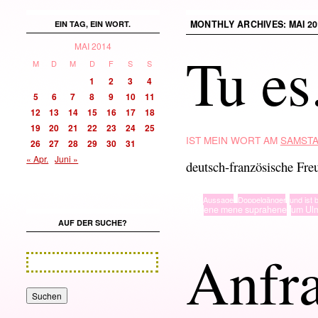
MONTHLY ARCHIVES:
MAI 2
EIN TAG, EIN WORT.
MAI 2014
Tu es
M
D
M
D
F
S
S
1
2
3
4
5
6
7
8
9
10
11
12
13
14
15
16
17
18
19
20
21
22
23
24
25
IST MEIN WORT AM
SAMSTA
26
27
28
29
30
31
« Apr.
Juni »
deutsch-französische Fre
TYP
Aussage
,
Doppelgänger
,
und ist b
· in ·
ene mene suprahene
,
um Ul
AUF DER SUCHE?
Anfr