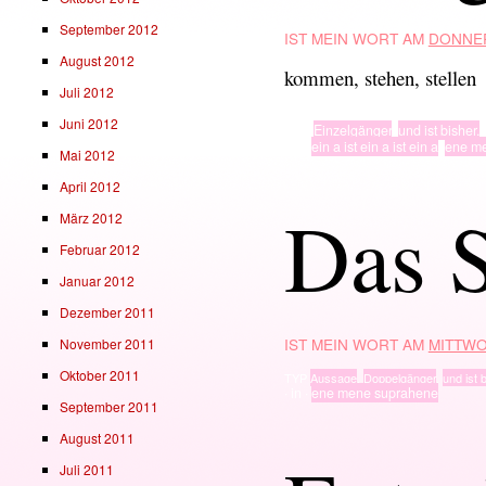
September 2012
IST MEIN WORT AM
DONNER
August 2012
kommen, stehen, stellen
Juli 2012
Juni 2012
TYP
Einzelgänger
,
und ist bisher.
· in ·
ein a ist ein a ist ein a
,
ene m
Mai 2012
April 2012
Das S
März 2012
Februar 2012
Januar 2012
Dezember 2011
IST MEIN WORT AM
MITTWO
November 2011
Oktober 2011
TYP
Aussage
,
Doppelgänger
,
und ist b
· in ·
ene mene suprahene
September 2011
August 2011
Juli 2011