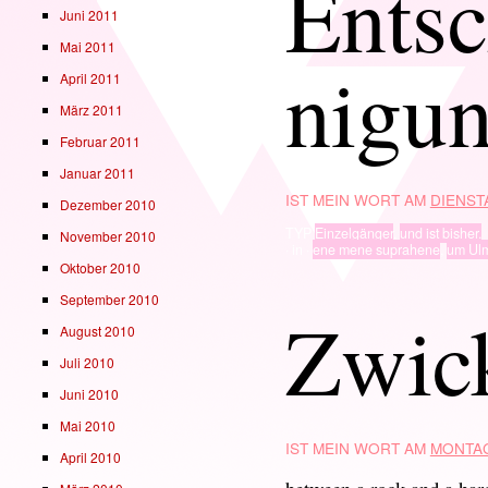
Entsc
Juni 2011
Mai 2011
nigu
April 2011
März 2011
Februar 2011
Januar 2011
IST MEIN WORT AM
DIENSTA
Dezember 2010
TYP
Einzelgänger
,
und ist bisher.
November 2010
· in ·
ene mene suprahene
,
um Ul
Oktober 2010
September 2010
Zwic
August 2010
Juli 2010
Juni 2010
Mai 2010
IST MEIN WORT AM
MONTAG
April 2010