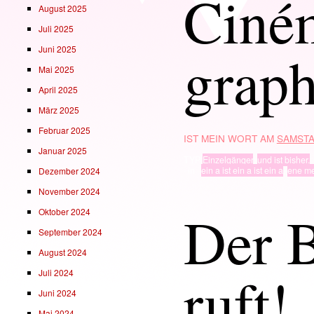
Ciné
August 2025
Juli 2025
grap
Juni 2025
Mai 2025
April 2025
März 2025
Februar 2025
IST MEIN WORT AM
SAMSTA
Januar 2025
TYP
Einzelgänger
,
und ist bisher.
· in ·
ein a ist ein a ist ein a
,
ene m
Dezember 2024
November 2024
Der 
Oktober 2024
September 2024
August 2024
ruft!
Juli 2024
Juni 2024
Mai 2024