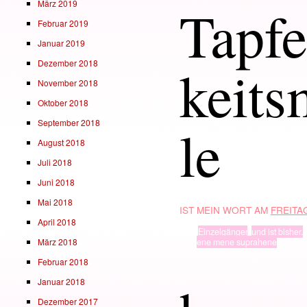
Tapfe
März 2019
Februar 2019
Januar 2019
keits
Dezember 2018
November 2018
Oktober 2018
le
September 2018
August 2018
Juli 2018
Juni 2018
Mai 2018
IST MEIN WORT AM
FREITAG
April 2018
TYP
Einzelgänger
,
und ist bisher.
März 2018
· in ·
ene mene suprahene
Februar 2018
Januar 2018
Dezember 2017