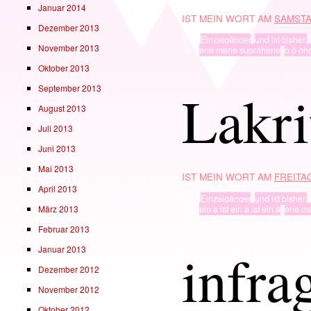
Januar 2014
IST MEIN WORT AM
SAMSTA
Dezember 2013
TYP
Einzelgänger
,
und ist bisher.
November 2013
· in ·
ene mene suprahene
,
o ö oh
Oktober 2013
Lakri
September 2013
August 2013
Juli 2013
Juni 2013
Mai 2013
IST MEIN WORT AM
FREITAG
April 2013
TYP
Einzelgänger
,
und ist bisher.
März 2013
· in ·
ein a ist ein a ist ein a
,
ene m
Februar 2013
infra
Januar 2013
Dezember 2012
November 2012
Oktober 2012