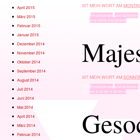
IST MEIN WORT AM
MONTAG
April 2015
TYP
Einzelgänger
,
und ist bisher.
März 2015
· in ·
ene mene suprahene
Februar 2015
Januar 2015
Majes
Dezember 2014
November 2014
Oktober 2014
September 2014
IST MEIN WORT AM
SONNTA
August 2014
TYP
Einzelgänger
,
und ist bisher.
Juli 2014
· in ·
ein a ist ein a ist ein a
Juni 2014
Mai 2014
Geso
April 2014
März 2014
Februar 2014