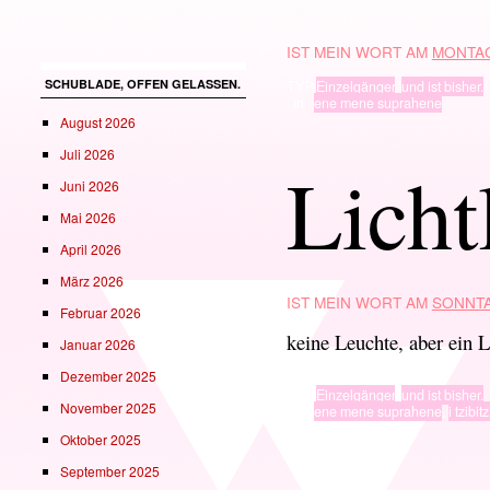
IST MEIN WORT AM
MONTAG
SCHUBLADE, OFFEN GELASSEN.
TYP
Einzelgänger
,
und ist bisher.
· in ·
ene mene suprahene
August 2026
Juli 2026
Licht
Juni 2026
Mai 2026
April 2026
März 2026
IST MEIN WORT AM
SONNTA
Februar 2026
keine Leuchte, aber ein L
Januar 2026
Dezember 2025
TYP
Einzelgänger
,
und ist bisher.
November 2025
· in ·
ene mene suprahene
,
i tzibit
Oktober 2025
September 2025