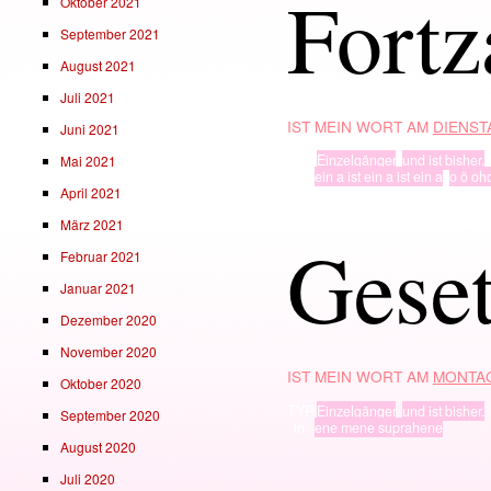
Fortz
Oktober 2021
September 2021
August 2021
Juli 2021
IST MEIN WORT AM
DIENSTA
Juni 2021
TYP
Einzelgänger
,
und ist bisher.
Mai 2021
· in ·
ein a ist ein a ist ein a
,
o ö oh
April 2021
März 2021
Geset
Februar 2021
Januar 2021
Dezember 2020
November 2020
IST MEIN WORT AM
MONTAG
Oktober 2020
TYP
Einzelgänger
,
und ist bisher.
September 2020
· in ·
ene mene suprahene
August 2020
Juli 2020