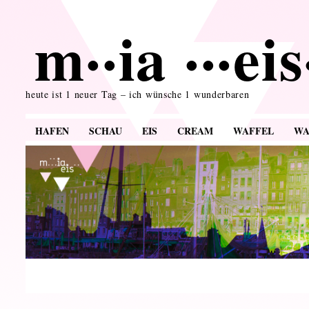
m··ia ···ei
heute ist 1 neuer Tag – ich wünsche 1 wunderbaren
HAFEN
SCHAU
EIS
CREAM
WAFFEL
WA