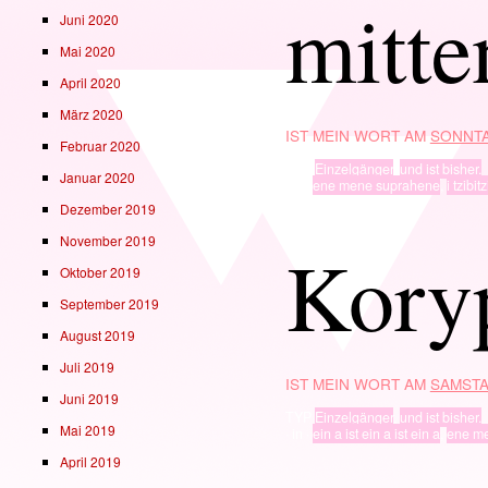
mitte
Juni 2020
Mai 2020
April 2020
März 2020
IST MEIN WORT AM
SONNTA
Februar 2020
TYP
Einzelgänger
,
und ist bisher.
Januar 2020
· in ·
ene mene suprahene
,
i tzibit
Dezember 2019
November 2019
Kory
Oktober 2019
September 2019
August 2019
Juli 2019
IST MEIN WORT AM
SAMSTA
Juni 2019
TYP
Einzelgänger
,
und ist bisher.
Mai 2019
· in ·
ein a ist ein a ist ein a
,
ene m
April 2019