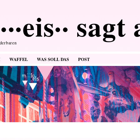
···eis·· sagt
nderbaren
M
WAFFEL
WAS SOLL DAS
POST