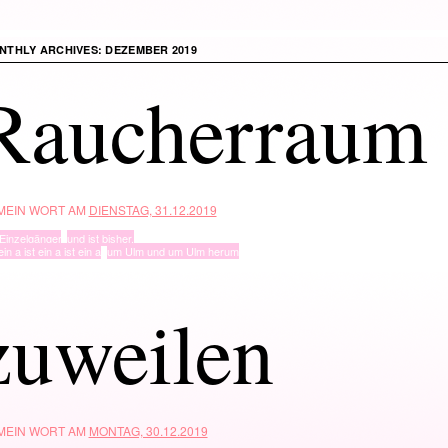
NTHLY ARCHIVES:
DEZEMBER 2019
Raucherraum
 MEIN WORT AM
DIENSTAG, 31.12.2019
Einzelgänger
,
und ist bisher.
ein a ist ein a ist ein a
,
um Ulm und um Ulm herum
zuweilen
 MEIN WORT AM
MONTAG, 30.12.2019