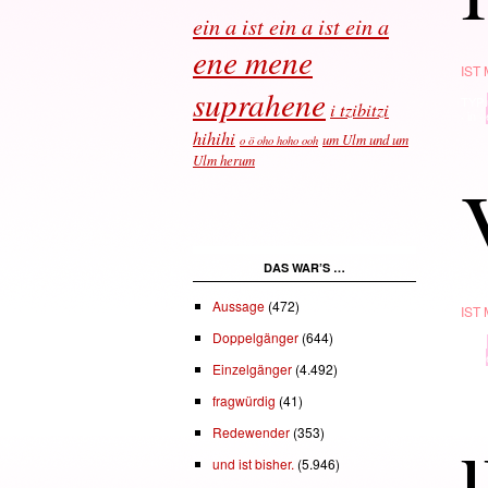
ein a ist ein a ist ein a
ene mene
IST
suprahene
TYP
i tzibitzi
· in ·
hihihi
um Ulm und um
o ö oho hoho ooh
Ulm herum
DAS WAR’S …
Aussage
(472)
IST
Doppelgänger
(644)
TYP
· in ·
Einzelgänger
(4.492)
fragwürdig
(41)
Redewender
(353)
und ist bisher.
(5.946)