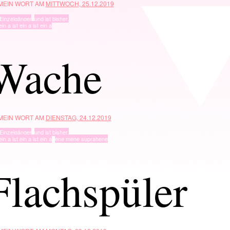
 MEIN WORT AM
MITTWOCH, 25.12.2019
Einzelgänger
,
und ist bisher.
ein a ist ein a ist ein a
Wache
 MEIN WORT AM
DIENSTAG, 24.12.2019
Einzelgänger
,
und ist bisher.
ein a ist ein a ist ein a
,
ene mene suprahene
Flachspüler