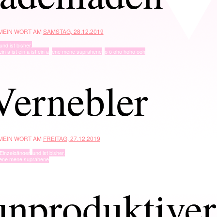
 MEIN WORT AM
SAMSTAG, 28.12.2019
und ist bisher.
ein a ist ein a ist ein a
,
ene mene suprahene
,
o ö oho hoho ooh
Vernebler
 MEIN WORT AM
FREITAG, 27.12.2019
Einzelgänger
,
und ist bisher.
ene mene suprahene
unproduktiver