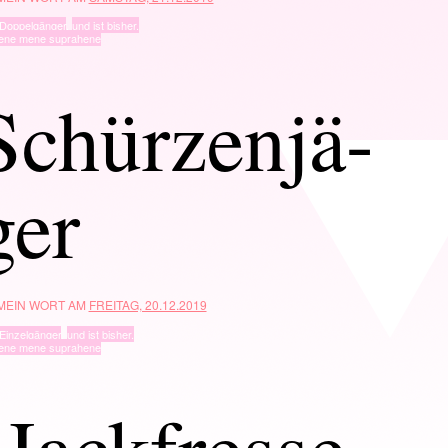
Doppelgänger
,
und ist bisher.
ene mene suprahene
Schürzenjä-
ger
 MEIN WORT AM
FREITAG, 20.12.2019
Einzelgänger
,
und ist bisher.
ene mene suprahene
Hackfresse