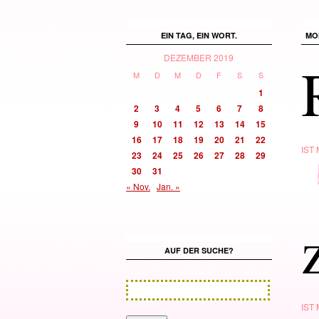
EIN TAG, EIN WORT.
MO
DEZEMBER 2019
M
D
M
D
F
S
S
1
2
3
4
5
6
7
8
9
10
11
12
13
14
15
16
17
18
19
20
21
22
IST
23
24
25
26
27
28
29
TYP
30
31
· in ·
« Nov.
Jan. »
AUF DER SUCHE?
IST