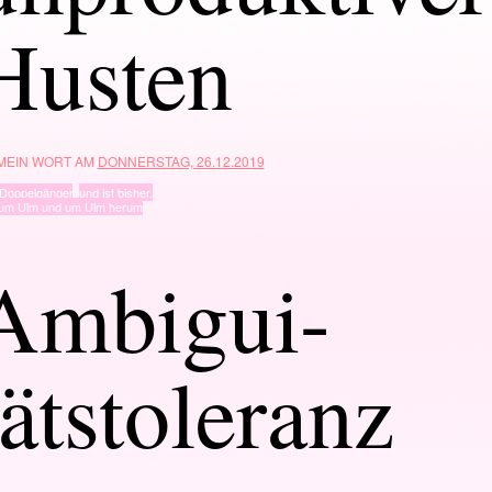
Husten
 MEIN WORT AM
DONNERSTAG, 26.12.2019
Doppelgänger
,
und ist bisher.
um Ulm und um Ulm herum
Ambigui-
tätstoleranz