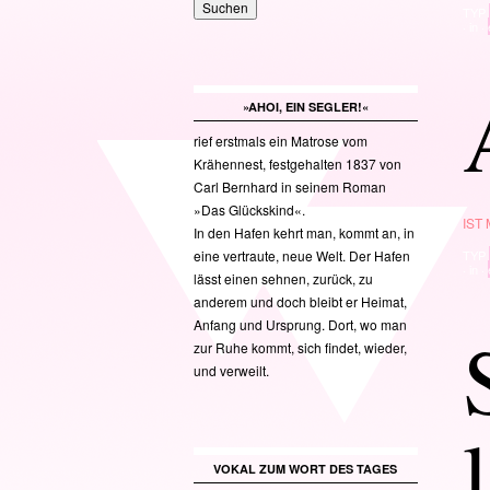
TYP
· in ·
»AHOI, EIN SEGLER!«
rief erstmals ein Matrose vom
Krähennest, festgehalten 1837 von
Carl Bernhard in seinem Roman
»Das Glückskind«.
IST
In den Hafen kehrt man, kommt an, in
eine vertraute, neue Welt. Der Hafen
TYP
· in ·
lässt einen sehnen, zurück, zu
anderem und doch bleibt er Heimat,
Anfang und Ursprung. Dort, wo man
zur Ruhe kommt, sich findet, wieder,
und verweilt.
VOKAL ZUM WORT DES TAGES