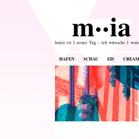
m··ia 
heute ist 1 neuer Tag – ich wünsche 1 wu
HAFEN
SCHAU
EIS
CREA