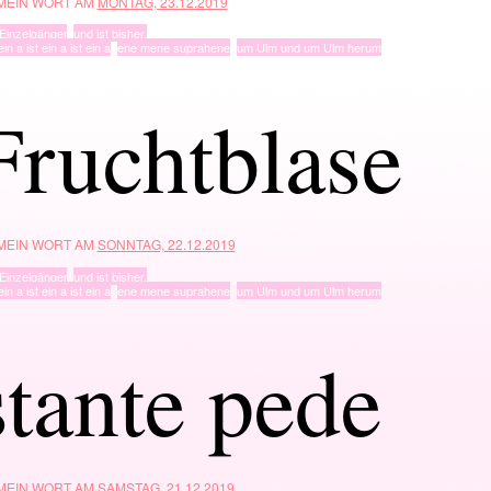
 MEIN WORT AM
MONTAG, 23.12.2019
Einzelgänger
,
und ist bisher.
ein a ist ein a ist ein a
,
ene mene suprahene
,
um Ulm und um Ulm herum
Fruchtblase
 MEIN WORT AM
SONNTAG, 22.12.2019
Einzelgänger
,
und ist bisher.
ein a ist ein a ist ein a
,
ene mene suprahene
,
um Ulm und um Ulm herum
stante pede
 MEIN WORT AM
SAMSTAG, 21.12.2019