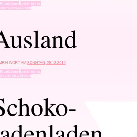
Einzelgänger
,
und ist bisher.
ene mene suprahene
Ausland
 MEIN WORT AM
SONNTAG, 29.12.2019
Einzelgänger
,
und ist bisher.
ein a ist ein a ist ein a
Schoko-
ladenladen