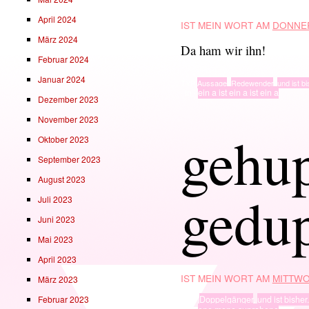
April 2024
IST MEIN WORT AM
DONNER
März 2024
Da ham wir ihn!
Februar 2024
Januar 2024
TYP
Aussage
,
Redewender
,
und ist bi
· in ·
ein a ist ein a ist ein a
Dezember 2023
November 2023
gehu
Oktober 2023
September 2023
August 2023
gedu
Juli 2023
Juni 2023
Mai 2023
April 2023
IST MEIN WORT AM
MITTWO
März 2023
Februar 2023
TYP
Doppelgänger
,
und ist bisher.