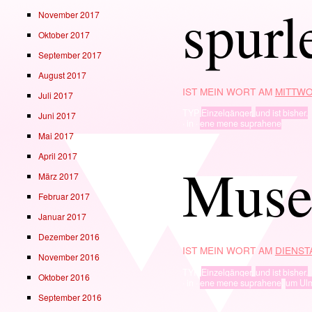
spurl
November 2017
Oktober 2017
September 2017
August 2017
IST MEIN WORT AM
MITTWO
Juli 2017
TYP
Einzelgänger
,
und ist bisher.
Juni 2017
· in ·
ene mene suprahene
Mai 2017
April 2017
Mus
März 2017
Februar 2017
Januar 2017
Dezember 2016
IST MEIN WORT AM
DIENSTA
November 2016
TYP
Einzelgänger
,
und ist bisher.
Oktober 2016
· in ·
ene mene suprahene
,
um Ul
September 2016