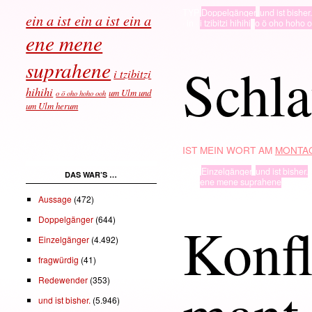
TYP
Doppelgänger
,
und ist bisher.
ein a ist ein a ist ein a
· in ·
i tzibitzi hihihi
,
o ö oho hoho 
ene mene
Schla
suprahene
i tzibitzi
hihihi
um Ulm und
o ö oho hoho ooh
um Ulm herum
IST MEIN WORT AM
MONTAG
TYP
Einzelgänger
,
und ist bisher.
DAS WAR’S …
· in ·
ene mene suprahene
Aussage
(472)
Doppelgänger
(644)
Konfl
Einzelgänger
(4.492)
fragwürdig
(41)
Redewender
(353)
und ist bisher.
(5.946)