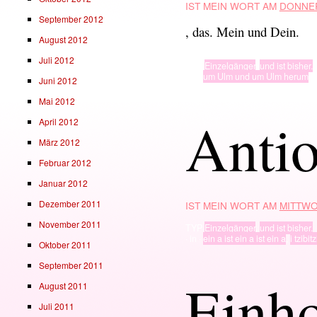
IST MEIN WORT AM
DONNER
September 2012
, das. Mein und Dein.
August 2012
Juli 2012
TYP
Einzelgänger
,
und ist bisher.
· in ·
um Ulm und um Ulm herum
Juni 2012
Mai 2012
Antio
April 2012
März 2012
Februar 2012
Januar 2012
Dezember 2011
IST MEIN WORT AM
MITTWO
November 2011
TYP
Einzelgänger
,
und ist bisher.
· in ·
ein a ist ein a ist ein a
,
i tzibit
Oktober 2011
September 2011
Einh
August 2011
Juli 2011