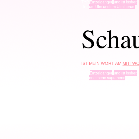
TYP
Einzelgänger
,
und ist bisher.
· in ·
um Ulm und um Ulm herum
Schau
IST MEIN WORT AM
MITTWO
TYP
Einzelgänger
,
und ist bisher.
· in ·
ene mene suprahene
Theme: Coraline by
Auto