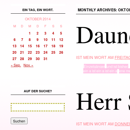
MONTHLY ARCHIVES:
OKTOB
EIN TAG, EIN WORT.
OKTOBER 2014
Daun
M
D
M
D
F
S
S
1
2
3
4
5
6
7
8
9
10
11
12
13
14
15
16
17
18
19
20
21
22
23
24
25
26
IST MEIN WORT AM
FREITAG
27
28
29
30
31
« Sep.
Nov. »
TYP
Einzelgänger
,
und ist bisher.
· in ·
ein a ist ein a ist ein a
,
ene m
Herr 
AUF DER SUCHE?
IST MEIN WORT AM
DONNER