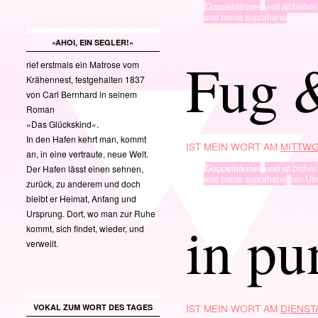
TYP
Doppelgänger
,
und ist bisher.
· in ·
ene mene suprahene
»AHOI, EIN SEGLER!«
Fug 
rief erstmals ein Matrose vom
Krähennest, festgehalten 1837
von Carl Bernhard in seinem
Roman
»Das Glückskind«.
In den Hafen kehrt man, kommt
IST MEIN WORT AM
MITTWO
an, in eine vertraute, neue Welt.
TYP
Doppelgänger
,
und ist bisher.
Der Hafen lässt einen sehnen,
· in ·
ene mene suprahene
,
um Ul
zurück, zu anderem und doch
bleibt er Heimat, Anfang und
Ursprung. Dort, wo man zur Ruhe
in pu
kommt, sich findet, wieder, und
verweilt.
IST MEIN WORT AM
DIENSTA
VOKAL ZUM WORT DES TAGES