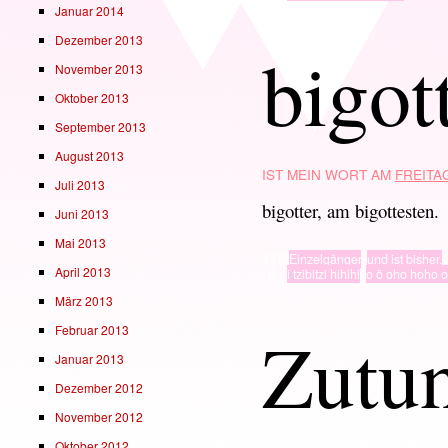
Januar 2014
Dezember 2013
bigot
November 2013
Oktober 2013
September 2013
August 2013
IST MEIN WORT AM
FREITAG
Juli 2013
bigotter, am bigottesten.
Juni 2013
Mai 2013
TYP
Einzelgänger
,
und ist bisher.
April 2013
· in ·
i tzibitzi hihihi
,
o ö oho hoho 
März 2013
Zutu
Februar 2013
Januar 2013
Dezember 2012
November 2012
Oktober 2012