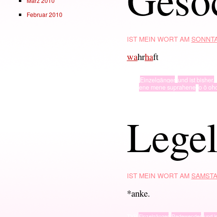
März 2010
Februar 2010
IST MEIN WORT AM
SONNTA
wa
hr
ha
ft
TYP
Einzelgänger
,
und ist bisher.
· in ·
ene mene suprahene
,
o ö oh
Lege
IST MEIN WORT AM
SAMSTA
*anke.
TYP
Einzelgänger
,
Redewender
,
und is