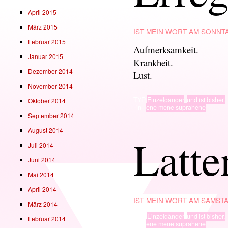
April 2015
März 2015
IST MEIN WORT AM
SONNTA
Februar 2015
Aufmerksamkeit.
Januar 2015
Krankheit.
Dezember 2014
Lust.
November 2014
TYP
Einzelgänger
,
und ist bisher.
Oktober 2014
· in ·
ene mene suprahene
September 2014
August 2014
Latte
Juli 2014
Juni 2014
Mai 2014
April 2014
IST MEIN WORT AM
SAMSTA
März 2014
TYP
Einzelgänger
,
und ist bisher.
Februar 2014
· in ·
ene mene suprahene