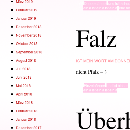
März 2019
TYP
Doppelgänger
,
und ist bisher.
· in ·
ein a ist ein a ist ein a
,
ene m
Februar 2019
Januar 2019
Falz
Dezember 2018
November 2018
Oktober 2018
September 2018
August 2018
IST MEIN WORT AM
DONNER
Juli 2018
nicht Pfalz = )
Juni 2018
TYP
Einzelgänger
,
und ist bisher.
Mai 2018
· in ·
ein a ist ein a ist ein a
April 2018
März 2018
Über
Februar 2018
Januar 2018
Dezember 2017