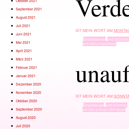
Verd
Oktober 2021
September 2021
August 2021
Juli 2021
IST MEIN WORT AM
MONTAG
Juni 2021
TYP
Doppelgänger
,
und ist bisher.
Mai 2021
· in ·
ene mene suprahene
April 2021
März 2021
unauf
Februar 2021
Januar 2021
Dezember 2020
November 2020
IST MEIN WORT AM
SONNTA
Oktober 2020
TYP
Einzelgänger
,
und ist bisher.
September 2020
· in ·
um Ulm und um Ulm herum
August 2020
Juli 2020