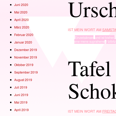
Ursch
Juni 2020
Mai 2020
April 2020
März 2020
IST MEIN WORT AM
SAMSTA
Februar 2020
TYP
Einzelgänger
,
und ist bisher.
· in ·
ene mene suprahene
,
i tzibit
Januar 2020
Dezember 2019
Tafel
November 2019
Oktober 2019
September 2019
Scho
August 2019
Juli 2019
Juni 2019
Mai 2019
April 2019
IST MEIN WORT AM
FREITAG