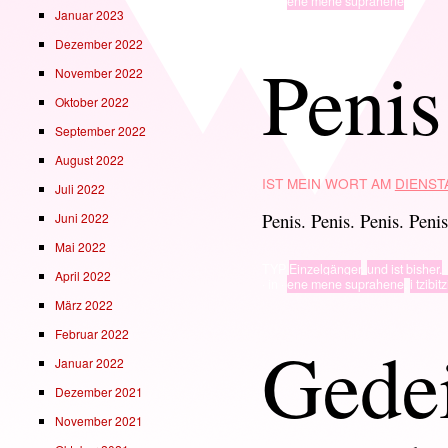
· in ·
ene mene suprahene
Januar 2023
Dezember 2022
Penis
November 2022
Oktober 2022
September 2022
August 2022
IST MEIN WORT AM
DIENSTA
Juli 2022
Penis. Penis. Penis. Penis
Juni 2022
Mai 2022
TYP
Einzelgänger
,
und ist bisher.
April 2022
· in ·
ene mene suprahene
,
i tzibit
März 2022
Februar 2022
Gede
Januar 2022
Dezember 2021
November 2021