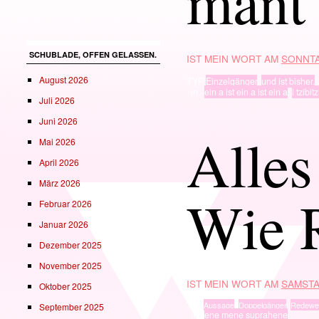
mant
SCHUBLADE, OFFEN GELASSEN.
IST MEIN WORT AM
SONNTA
August 2026
TYP
Einzelgänger
,
und ist bisher.
· in ·
ein a ist ein a ist ein a
,
i tzibit
Juli 2026
Juni 2026
Alles
Mai 2026
April 2026
März 2026
Wie 
Februar 2026
Januar 2026
Dezember 2025
November 2025
IST MEIN WORT AM
SAMSTA
Oktober 2025
TYP
Aussage
,
Doppelgänger
,
Redewe
September 2025
· in ·
ene mene suprahene