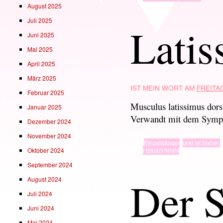
August 2025
Juli 2025
Latis
Juni 2025
Mai 2025
April 2025
März 2025
IST MEIN WORT AM
FREITAG
Februar 2025
Musculus latissimus dors
Januar 2025
Verwandt mit dem Sympa
Dezember 2024
November 2024
TYP
Einzelgänger
,
und ist bisher.
· in ·
i tzibitzi hihihi
Oktober 2024
September 2024
Der S
August 2024
Juli 2024
Juni 2024
Mai 2024