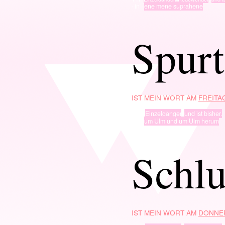
· in ·
ene mene suprahene
Spurt
IST MEIN WORT AM
FREITAG
TYP
Einzelgänger
,
und ist bisher.
· in ·
um Ulm und um Ulm herum
Schl
IST MEIN WORT AM
DONNER