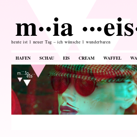
m··ia ···ei
heute ist 1 neuer Tag – ich wünsche 1 wunderbaren
HAFEN
SCHAU
EIS
CREAM
WAFFEL
WA