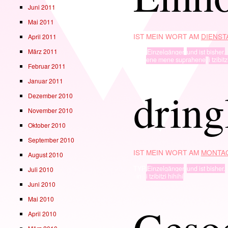
Juni 2011
Mai 2011
IST MEIN WORT AM
DIENSTA
April 2011
März 2011
TYP
Einzelgänger
,
und ist bisher.
· in ·
ene mene suprahene
,
i tzibit
Februar 2011
Januar 2011
dring
Dezember 2010
November 2010
Oktober 2010
September 2010
IST MEIN WORT AM
MONTAG
August 2010
TYP
Einzelgänger
,
und ist bisher.
Juli 2010
· in ·
i tzibitzi hihihi
Juni 2010
Mai 2010
Geso
April 2010