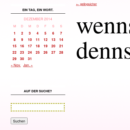
←
gelingsicher
wenn
EIN TAG, EIN WORT.
DEZEMBER 2014
M
D
M
D
F
S
S
1
2
3
4
5
6
7
denn
8
9
10
11
12
13
14
15
16
17
18
19
20
21
22
23
24
25
26
27
28
29
30
31
« Nov.
Jan. »
AUF DER SUCHE?