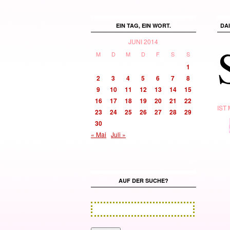
EIN TAG, EIN WORT.
DA
JUNI 2014
M
D
M
D
F
S
S
1
2
3
4
5
6
7
8
9
10
11
12
13
14
15
16
17
18
19
20
21
22
IST
23
24
25
26
27
28
29
TYP
30
· in ·
« Mai
Juli »
AUF DER SUCHE?