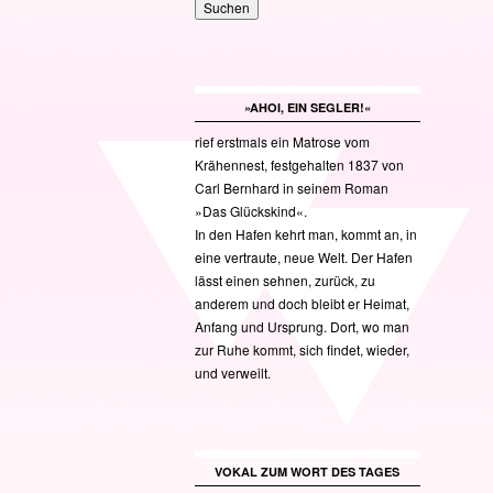
»AHOI, EIN SEGLER!«
rief erstmals ein Matrose vom
Krähennest, festgehalten 1837 von
Carl Bernhard in seinem Roman
»Das Glückskind«.
In den Hafen kehrt man, kommt an, in
eine vertraute, neue Welt. Der Hafen
lässt einen sehnen, zurück, zu
anderem und doch bleibt er Heimat,
Anfang und Ursprung. Dort, wo man
zur Ruhe kommt, sich findet, wieder,
und verweilt.
VOKAL ZUM WORT DES TAGES