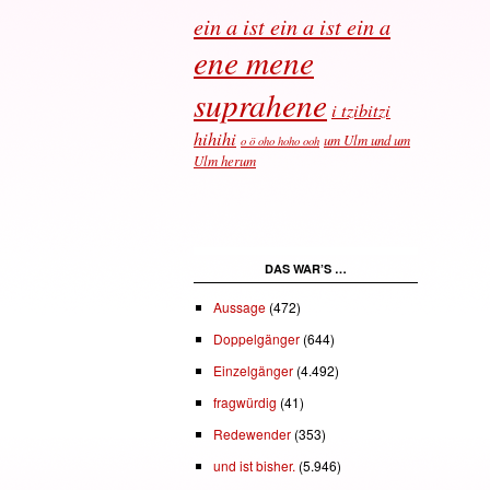
ein a ist ein a ist ein a
ene mene
suprahene
i tzibitzi
hihihi
um Ulm und um
o ö oho hoho ooh
Ulm herum
DAS WAR’S …
Aussage
(472)
Doppelgänger
(644)
Einzelgänger
(4.492)
fragwürdig
(41)
Redewender
(353)
und ist bisher.
(5.946)