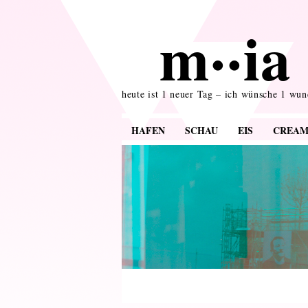
m··ia 
heute ist 1 neuer Tag – ich wünsche 1 wu
HAFEN
SCHAU
EIS
CREA