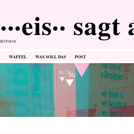
···eis·· sagt
nderbaren
M
WAFFEL
WAS SOLL DAS
POST