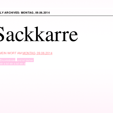
ILY ARCHIVES:
MONTAG, 09.06.2014
Sackkarre
 MEIN WORT AM
MONTAG, 09.06.2014
Einzelgänger
,
und ist bisher.
ein a ist ein a ist ein a