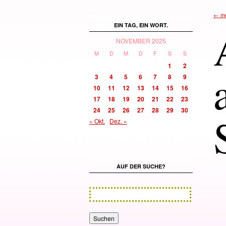
←
mo
EIN TAG, EIN WORT.
NOVEMBER 2025
M
D
M
D
F
S
S
1
2
3
4
5
6
7
8
9
10
11
12
13
14
15
16
17
18
19
20
21
22
23
24
25
26
27
28
29
30
« Okt.
Dez. »
AUF DER SUCHE?