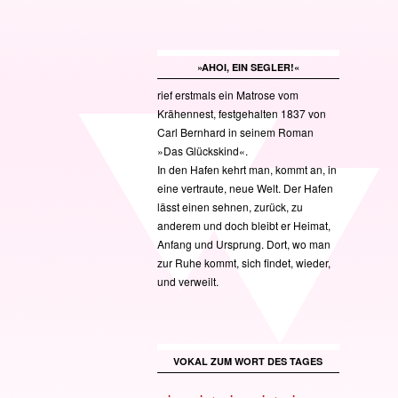
»AHOI, EIN SEGLER!«
rief erstmals ein Matrose vom
Krähennest, festgehalten 1837 von
Carl Bernhard in seinem Roman
»Das Glückskind«.
In den Hafen kehrt man, kommt an, in
eine vertraute, neue Welt. Der Hafen
lässt einen sehnen, zurück, zu
anderem und doch bleibt er Heimat,
Anfang und Ursprung. Dort, wo man
zur Ruhe kommt, sich findet, wieder,
und verweilt.
VOKAL ZUM WORT DES TAGES