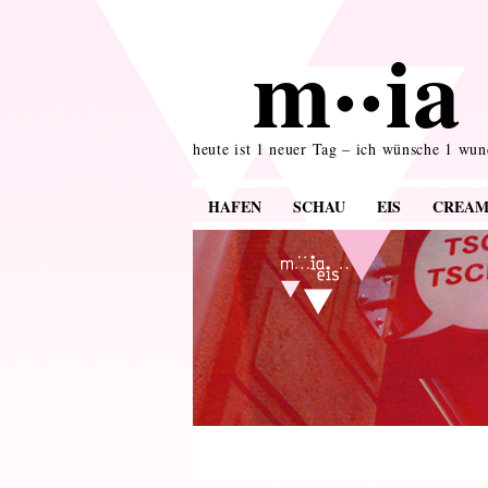
m··ia 
heute ist 1 neuer Tag – ich wünsche 1 wu
HAFEN
SCHAU
EIS
CREA