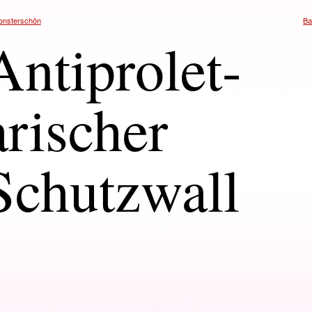
nsterschön
B
Antiprolet-
arischer
Schutzwall