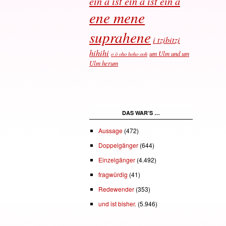
ein a ist ein a ist ein a
ene mene
suprahene
i tzibitzi
hihihi
um Ulm und um
o ö oho hoho ooh
Ulm herum
DAS WAR’S …
Aussage
(472)
Doppelgänger
(644)
Einzelgänger
(4.492)
fragwürdig
(41)
Redewender
(353)
und ist bisher.
(5.946)