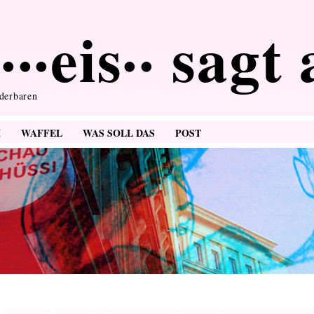
···eis·· sagt
nderbaren
M
WAFFEL
WAS SOLL DAS
POST